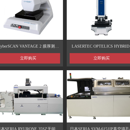
CyberSCAN VANTAGE 2 膜厚测试
LASERTEC OPTELICS HYBRID
仪
共聚焦显微镜
立即购买
立即购买
本SERIA RYURONE 35SZ无间隙
日本SERIA SVM-6151IP真空填