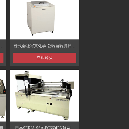
+
株式会社写真化学 公转自转搅拌脱
泡装置
立即购买
孔机
日本SERIA SSA-PC660IPN丝网印