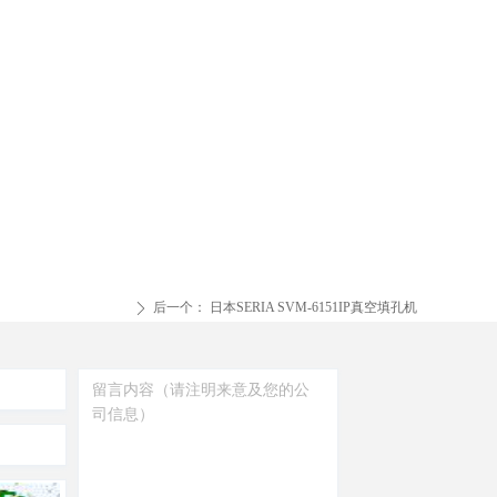
后一个：
日本SERIA SVM-6151IP真空填孔机
ꄲ