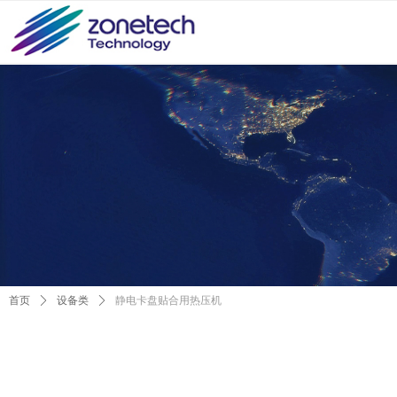
首页
ꄲ
设备类
ꄲ
静电卡盘贴合用热压机