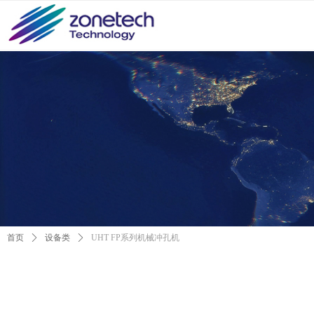
首页
ꄲ
设备类
ꄲ
UHT FP系列机械冲孔机