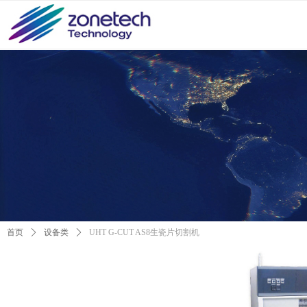
首页
ꄲ
设备类
ꄲ
UHT G-CUT AS8生瓷片切割机