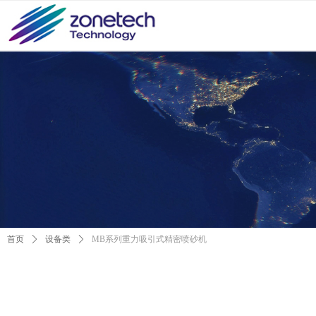
首页
ꄲ
设备类
ꄲ
MB系列重力吸引式精密喷砂机