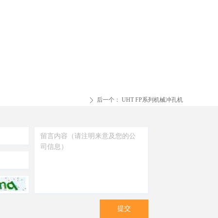
后一个：
UHT FP系列机械冲孔机
ꄲ
提交