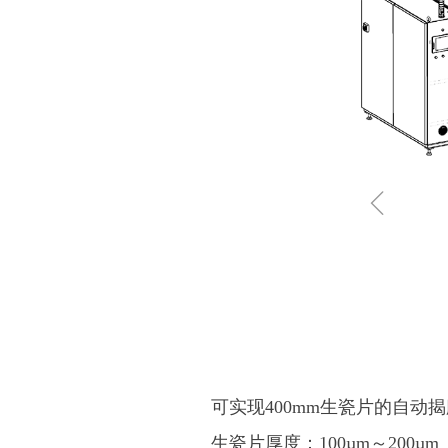
ꁆ
可实现400mm生瓷片的自动
生瓷片厚度：100µm～200µm