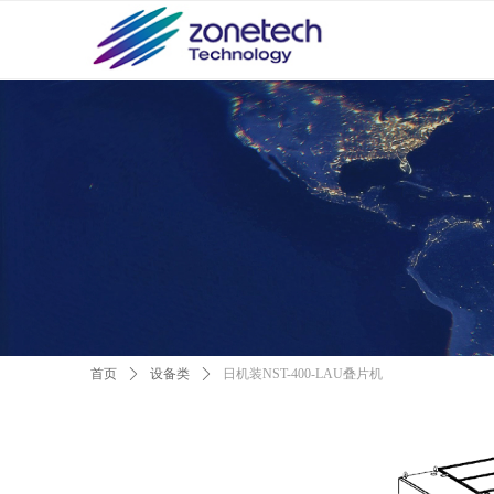
首页
ꄲ
设备类
ꄲ
日机装NST-400-LAU叠片机