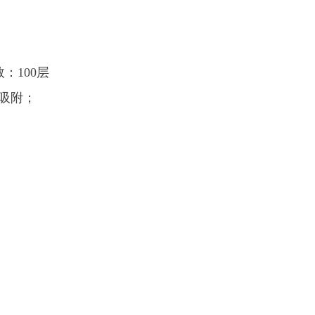
：100层
吸附；